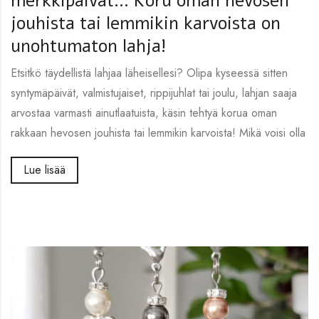
merkkipäivät… Koru oman hevosen
jouhista tai lemmikin karvoista on
unohtumaton lahja!
Etsitkö täydellistä lahjaa läheisellesi? Olipa kyseessä sitten
syntymäpäivät, valmistujaiset, rippijuhlat tai joulu, lahjan saaja
arvostaa varmasti ainutlaatuista, käsin tehtyä korua oman
rakkaan hevosen jouhista tai lemmikin karvoista! Mikä voisi olla
Lue lisää