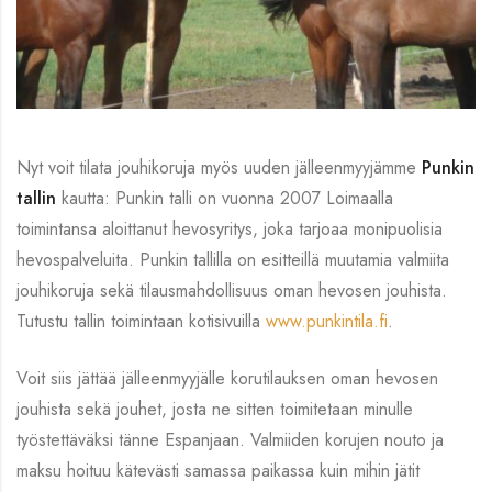
Nyt voit tilata jouhikoruja myös uuden jälleenmyyjämme
Punkin
tallin
kautta: Punkin talli on vuonna 2007 Loimaalla
toimintansa aloittanut hevosyritys, joka tarjoaa monipuolisia
hevospalveluita. Punkin tallilla on esitteillä muutamia valmiita
jouhikoruja sekä tilausmahdollisuus oman hevosen jouhista.
Tutustu tallin toimintaan kotisivuilla
www.punkintila.fi
.
Voit siis jättää jälleenmyyjälle korutilauksen oman hevosen
jouhista sekä jouhet, josta ne sitten toimitetaan minulle
työstettäväksi tänne Espanjaan. Valmiiden korujen nouto ja
maksu hoituu kätevästi samassa paikassa kuin mihin jätit