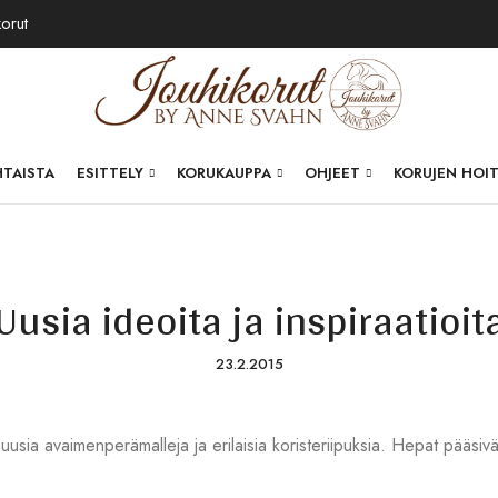
korut
HTAISTA
ESITTELY
KORUKAUPPA
OHJEET
KORUJEN HOI
Uusia ideoita ja inspiraatioit
23.2.2015
 uusia avaimenperämalleja ja erilaisia koristeriipuksia. Hepat pääsi