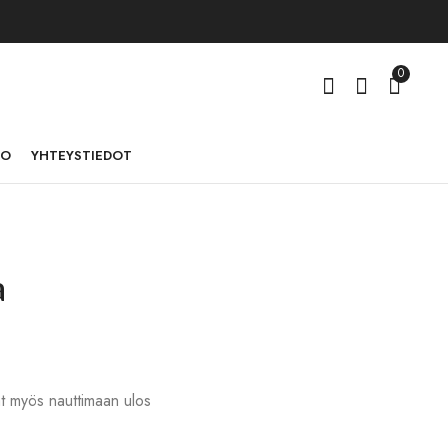
0
TO
YHTEYSTIEDOT
a
vät myös nauttimaan ulos