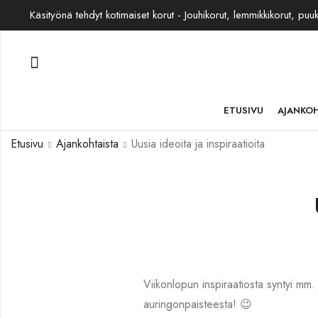
Käsityönä tehdyt kotimaiset korut - Jouhikorut, lemmikkikorut, puu
ETUSIVU
AJANKO
Etusivu
Ajankohtaista
Uusia ideoita ja inspiraatioita
Viikonlopun inspiraatiosta syntyi mm.
auringonpaisteesta! 😉