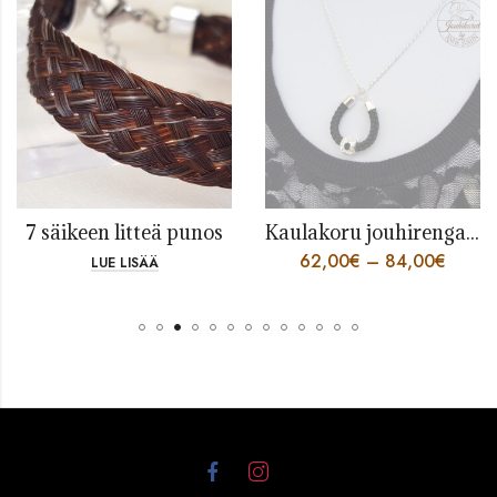
7 säikeen litteä punos
Kaulakoru jouhirengas koristehelmellä
62,00
€
–
84,00
€
LUE LISÄÄ