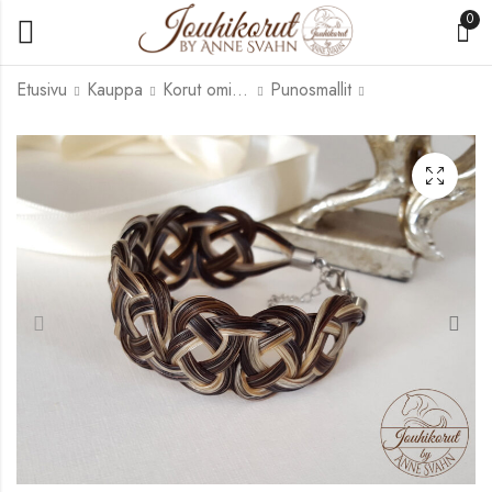
0
Etusivu
Kauppa
Korut omista jouhista
Punosmallit
Kalanruotoletti
Litteä koripunos