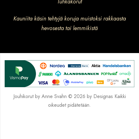
Tuhkakorut
Kauniita käsin tehtyjä koruja muistoksi rakkaasta
hevosesta tai lemmikistä
Jouhikorut by Anne Svahn © 2026 by
Designas
Kaikki
oikeudet pidätetään.