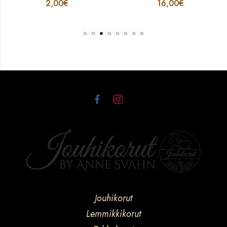
2,00
€
16,00
€
Jouhikorut
Lemmikkikorut