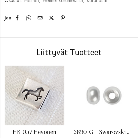
Osastot:
Helmet
,
Helmet korumetallia
,
Korunosat
Jaa:
Liittyvät Tuotteet
HK-057 Hevonen
5890-G – Swarovski Crystal BeCharmed Pearl Grey