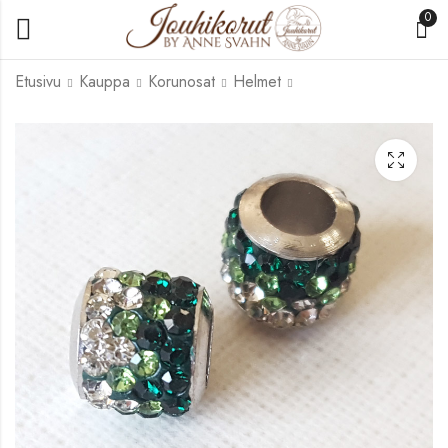
0
Etusivu
Kauppa
Korunosat
Helmet
HK-051
HK-053
1,00
1,00
€
€