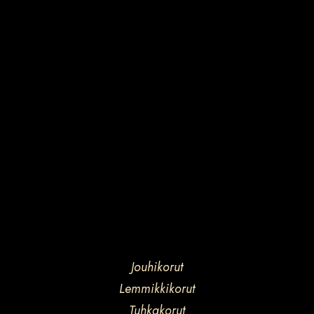
Jouhikorut
Lemmikkikorut
Tuhkakorut
Kauniita käsin tehtyjä koruja muistoksi rakkaasta
hevosesta tai lemmikistä