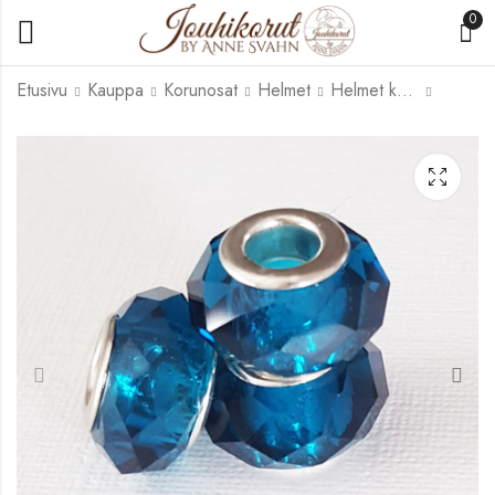
0
Etusivu
Kauppa
Korunosat
Helmet
Helmet korumetallia
HK-022
HK-025
1,00
1,00
€
€