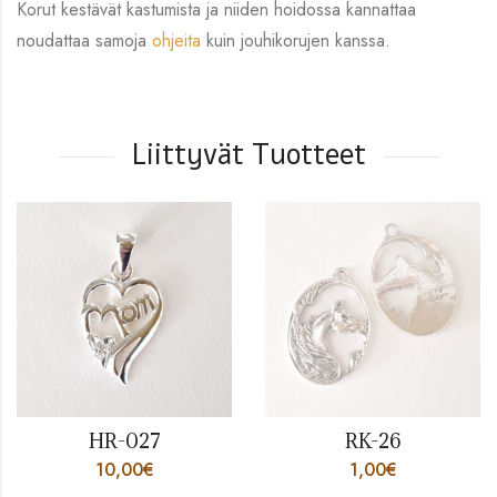
Korut kestävät kastumista ja niiden hoidossa kannattaa
noudattaa samoja
ohjeita
kuin jouhikorujen kanssa.
Liittyvät Tuotteet
HR-027
RK-26
10,00
€
1,00
€