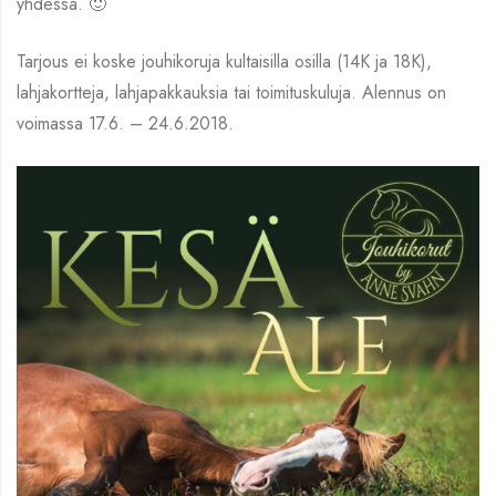
yhdessä. 🙂
Tarjous ei koske jouhikoruja kultaisilla osilla (14K ja 18K),
lahjakortteja, lahjapakkauksia tai toimituskuluja. Alennus on
voimassa 17.6. – 24.6.2018.