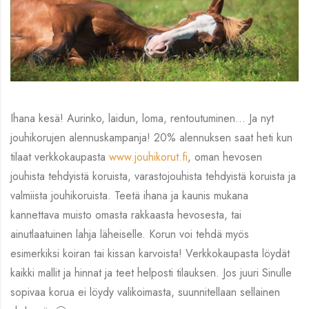
Ihana kesä! Aurinko, laidun, loma, rentoutuminen… Ja nyt
jouhikorujen alennuskampanja! 20% alennuksen saat heti kun
tilaat verkkokaupasta
www.jouhikorut.fi
, oman hevosen
jouhista tehdyistä koruista, varastojouhista tehdyistä koruista ja
valmiista jouhikoruista. Teetä ihana ja kaunis mukana
kannettava muisto omasta rakkaasta hevosesta, tai
ainutlaatuinen lahja läheiselle. Korun voi tehdä myös
esimerkiksi koiran tai kissan karvoista! Verkkokaupasta löydät
kaikki mallit ja hinnat ja teet helposti tilauksen. Jos juuri Sinulle
sopivaa korua ei löydy valikoimasta, suunnitellaan sellainen