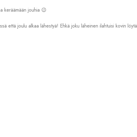
 ja keräämään jouhia 😉
sä että joulu alkaa lähestyä! Ehkä joku läheinen ilahtuisi kovin löy