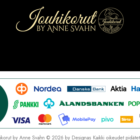
hikorut by Anne Svahn © 2026 by
Designas
Kaikki oikeudet pidäte