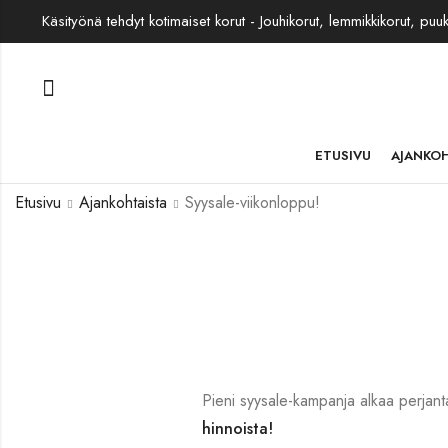
Käsityönä tehdyt kotimaiset korut - Jouhikorut, lemmikkikorut, puu
ETUSIVU
AJANKO
Etusivu
Ajankohtaista
Syysale-viikonloppu!
Pieni syysale-kampanja alkaa perjant
hinnoista!