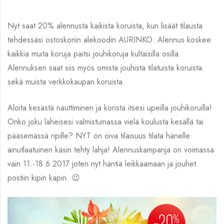
Nyt saat 20% alennusta kaikista koruista, kun lisäät tilausta
tehdessäsi ostoskoriin alekoodin AURINKO. Alennus koskee
kaikkia muita koruja paitsi jouhikoruja kultaisilla osilla.
Alennuksen saat siis myös omista jouhista tilatuista koruista
sekä muista verkkokaupan koruista.
Aloita kesästä nauttiminen ja korista itsesi upeilla jouhikoruilla!
Onko joku läheisesi valmistumassa vielä koulusta kesällä tai
pääsemässä ripille? NYT on oiva tilaisuus tilata hänelle
ainutlaatuinen käsin tehty lahja! Alennuskampanja on voimassa
vain 11.-18.6.2017 joten nyt häntiä leikkaamaan ja jouhet
postiin kipin kapin. 😉