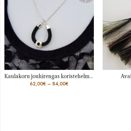
Avaimenperä tupsulla
32,00
€