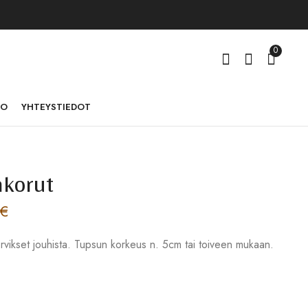
0
TO
YHTEYSTIEDOT
akorut
Jouhikoriste Pallo
Tupsu kaulakoru
30,00
14,00
€
€
–
–
31,00
40,00
€
€
€
orvikset jouhista. Tupsun korkeus n. 5cm tai toiveen mukaan.