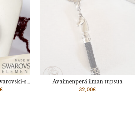
n tupsua
Rannekoru litteällä koripunoksella
72,00
€
–
348,00
€