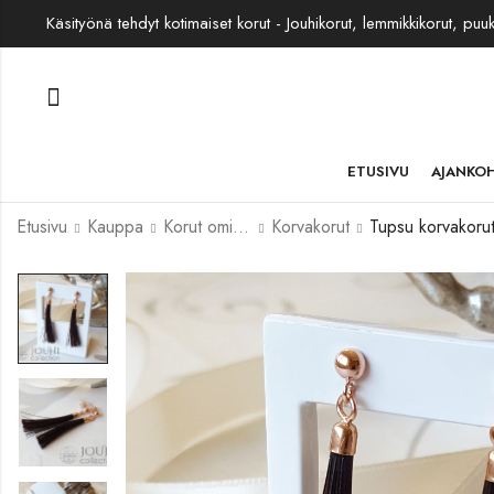
Käsityönä tehdyt kotimaiset korut - Jouhikorut, lemmikkikorut, puu
ETUSIVU
AJANKO
Etusivu
Kauppa
Korut omista jouhista
Korvakorut
Tupsu korvakoru