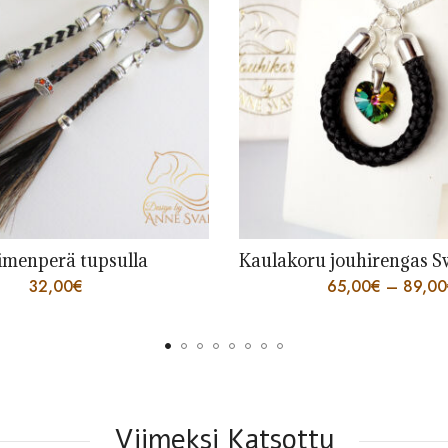
Kaulakoru jouhirengas Swarovski-sydämellä
Avaimenperä ilma
65,00
€
–
89,00
€
32,00
€
Viimeksi Katsottu