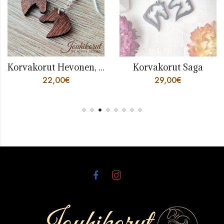
Korvakorut Hevonen, ketjussa
Korvakorut Saga
22,00
€
29,00
€