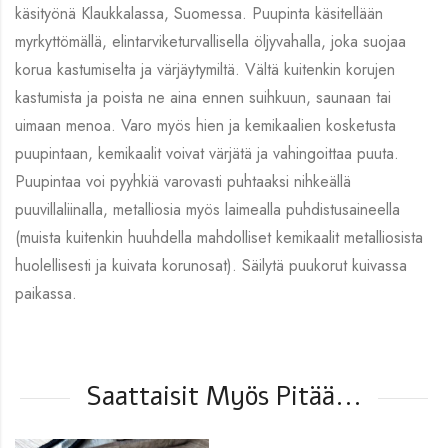
käsityönä Klaukkalassa, Suomessa. Puupinta käsitellään
myrkyttömällä, elintarviketurvallisella öljyvahalla, joka suojaa
korua kastumiselta ja värjäytymiltä. Vältä kuitenkin korujen
kastumista ja poista ne aina ennen suihkuun, saunaan tai
uimaan menoa. Varo myös hien ja kemikaalien kosketusta
puupintaan, kemikaalit voivat värjätä ja vahingoittaa puuta.
Puupintaa voi pyyhkiä varovasti puhtaaksi nihkeällä
puuvillaliinalla, metalliosia myös laimealla puhdistusaineella
(muista kuitenkin huuhdella mahdolliset kemikaalit metalliosista
huolellisesti ja kuivata korunosat). Säilytä puukorut kuivassa
paikassa.
Saattaisit Myös Pitää...