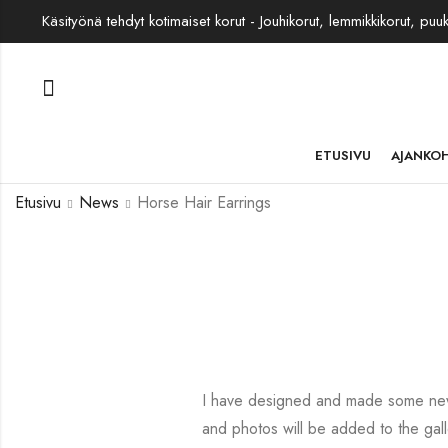
Käsityönä tehdyt kotimaiset korut - Jouhikorut, lemmikkikorut, puu
ETUSIVU
AJANKO
Etusivu
News
Horse Hair Earrings
I have designed and made some new e
and photos will be added to the gall