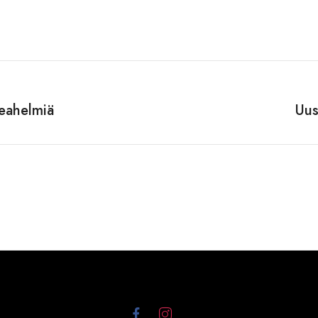
peahelmiä
Uus