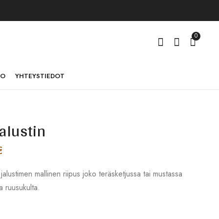
0
TO
YHTEYSTIEDOT
alustin
Riipus jalustin
Riipus hevonen rst
ruusukulta
9,00
€
€
9,00
€
jalustimen mallinen riipus joko teräsketjussa tai mustassa
a ruusukulta.