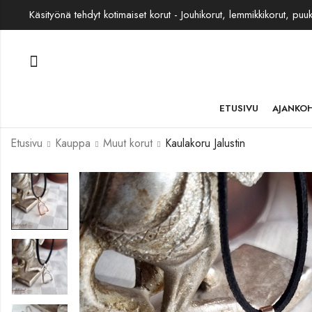
Käsityönä tehdyt kotimaiset korut - Jouhikorut, lemmikkikorut, puu
ETUSIVU
AJANKO
Etusivu
Kauppa
Muut korut
Kaulakoru Jalustin